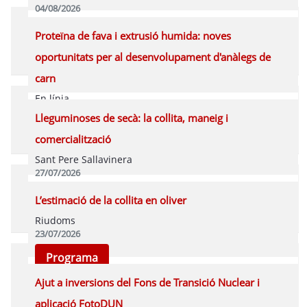
04/08/2026
Programa
Proteïna de fava i extrusió humida: noves
oportunitats per al desenvolupament d'anàlegs de
carn
En línia
28/07/2026
Lleguminoses de secà: la collita, maneig i
Programa
comercialització
Sant Pere Sallavinera
27/07/2026
Programa
L’estimació de la collita en oliver
Riudoms
23/07/2026
Programa
Ajut a inversions del Fons de Transició Nuclear i
aplicació FotoDUN