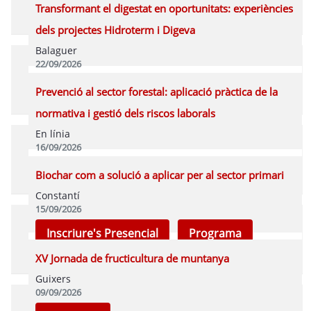
COMPLETA PRESENCIAL
Programa
Transformant el digestat en oportunitats: experiències
dels projectes Hidroterm i Digeva
Balaguer
22/09/2026
Inscriure's Presencial
Programa
Prevenció al sector forestal: aplicació pràctica de la
normativa i gestió dels riscos laborals
En línia
16/09/2026
Inscriure's Online
Programa
Biochar com a solució a aplicar per al sector primari
Constantí
15/09/2026
Inscriure's Presencial
Programa
XV Jornada de fructicultura de muntanya
Guixers
09/09/2026