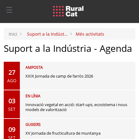
Salta al contingut principal
Inici
Suport a la Indústria Agroalimentària
Més activitats
Suport a la Indústria - Agenda
AMPOSTA
27
XXIX Jornada de camp de l’arròs 2026
AGO
EN LÍNIA
03
Innovació vegetal en acció: start-ups, ecosistema i nous
SET
models de valorització
GUIXERS
09
XV Jornada de fructicultura de muntanya
SET