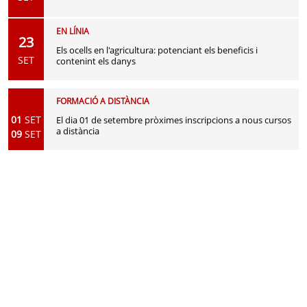
EN LÍNIA
23
Els ocells en l'agricultura: potenciant els beneficis i
SET
contenint els danys
FORMACIÓ A DISTÀNCIA
01
SET
El dia 01 de setembre pròximes inscripcions a nous cursos
a distància
09
SET